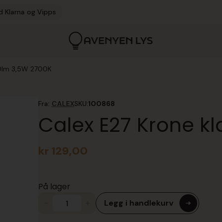
d Klarna og Vipps
50lm 3,5W 2700K
Fra:
CALEX
SKU:
100868
Calex E27 Krone k
kr
129,00
På lager
Legg i handlekurv
Calex
E27