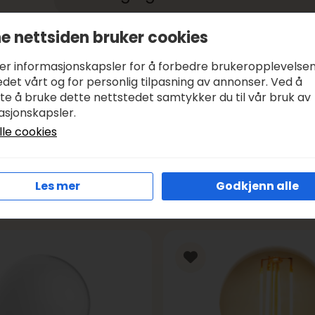
e nettsiden bruker cookies
Betale med:
KLARNA, VIPPS
Leveringstid:
1-3 DAGER, SENDER SAMME DAG I VIRK
ker informasjonskapsler for å forbedre brukeropplevelse
Frakt:
GRATIS FRA KR 1000
det vårt og for personlig tilpasning av annonser. Ved å
tte å bruke dette nettstedet samtykker du til vår bruk av
asjonskapsler.
lle cookies
Les mer
Godkjenn alle