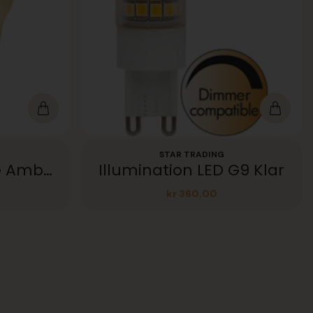
STAR TRADING
AIRAM Deco krone Amber 360lm E27 22K
Illumination LED G9 Klar
kr
360,00