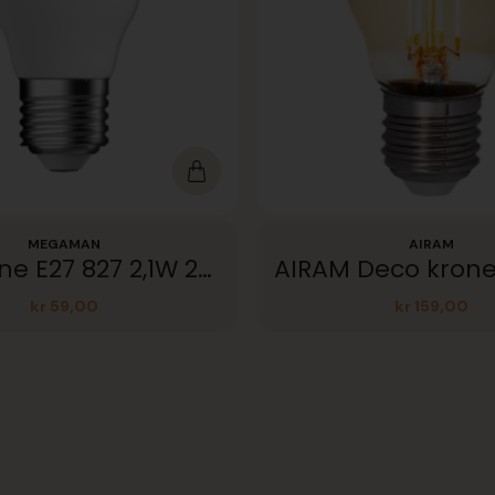
MEGAMAN
AIRAM
LED Krone E27 827 2,1W 250lm 360°
kr
59,00
kr
159,00