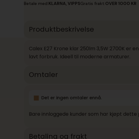
Krone
Betale med:
KLARNA, VIPPS
Gratis frakt:
OVER 1000 KR
klar
250lm
3,5W
2700K
antall
Produktbeskrivelse
Calex E27 Krone klar 250lm 3,5W 2700K er en 
lavt forbruk. Ideell til moderne armaturer.
Omtaler
Det er ingen omtaler ennå.
Bare innloggede kunder som har kjøpt dette 
Betaling og frakt