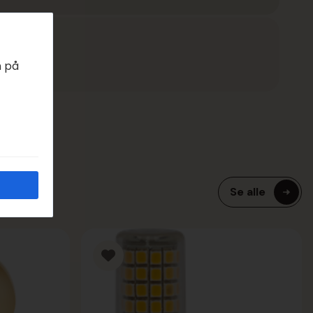
EDAGER
n på
Se alle