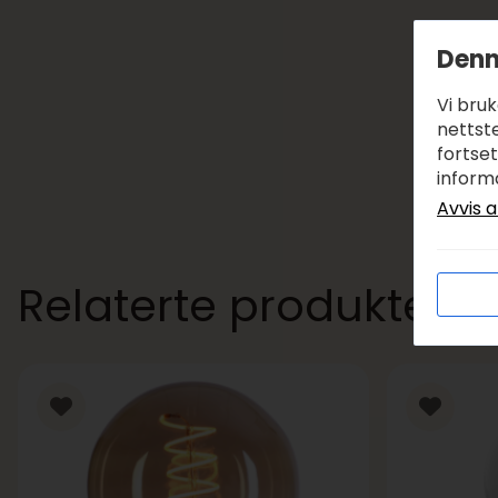
Denn
Vi bru
nettste
fortse
inform
Avvis a
Relaterte produkter