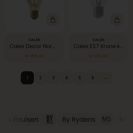
CALEX
CALEX
Calex Decor Norm Gold 806lm 21K E27
Calex E27 Krone klar 250lm 3,5W 2700K
kr
189,00
kr
129,00
1
2
3
4
5
6
→