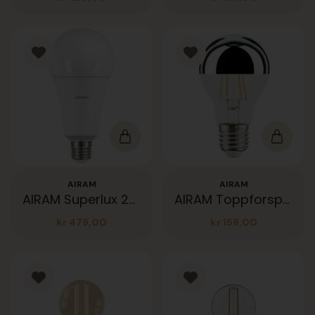
AIRAM
AIRAM
AIRAM Superlux 2452lm 27K 21W dim
AIRAM Toppforspeilet Sølv E27 7W 680lm 27K
kr
479,00
kr
159,00