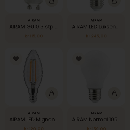
AIRAM
AIRAM
AIRAM GU10 3 stp 390lm SDIM
AIRAM LED Luxsensor A60 FLM E27 4,5W 827 470lm
kr
115,00
kr
245,00
AIRAM
AIRAM
AIRAM LED Mignon FLM E14 827 4,5W 470lm DIM
AIRAM Normal 1055lm opal 3K E27
kr
120,00
kr
159,00