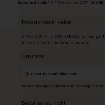
3
Betale med:
KLARNA, VIPPS
Gratis frakt:
OVER 1000 KR
stp
390lm
SDIM
antall
Produktbeskrivelse
AIRAM GU10 3 stp 390lm SDIM er en energieffe
forbruk. Ideell til moderne armaturer.
Omtaler
Det er ingen omtaler ennå.
Bare innloggede kunder som har kjøpt dette 
Betaling og frakt