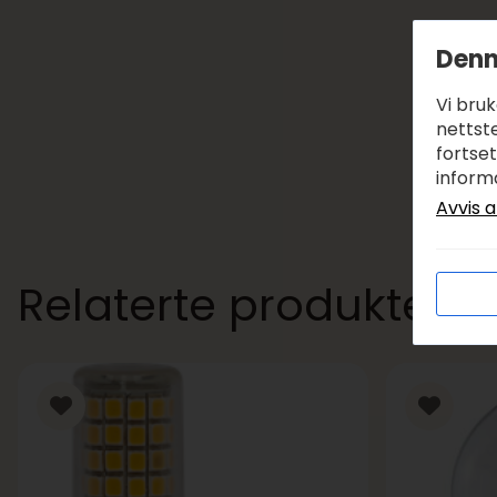
Denn
Vi bru
nettste
fortse
inform
Avvis a
Relaterte produkter