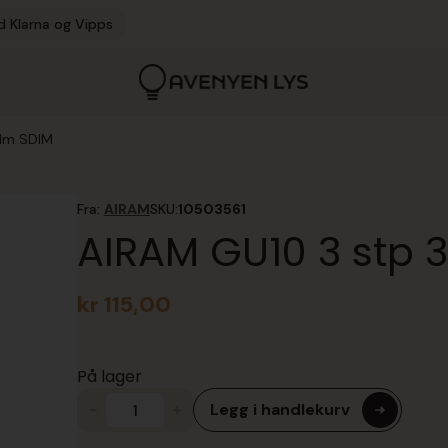
d Klarna og Vipps
0lm SDIM
Fra:
AIRAM
SKU:
10503561
AIRAM GU10 3 stp 
kr
115,00
På lager
Legg i handlekurv
AIRAM
GU10