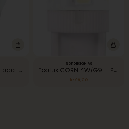
NORDESIGN AS
AIRAM Deco krone opal 470lm 3K E27
Ecolux CORN 4W/G9 – PHASE CUT dimmable
kr
99,00