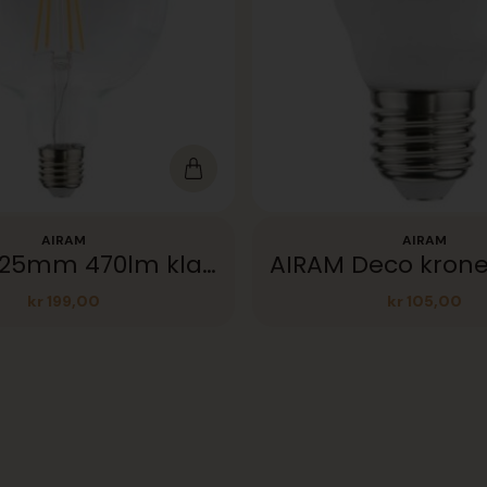
AIRAM
AIRAM
AIRAM 125mm 470lm klar dim
kr
199,00
kr
105,00