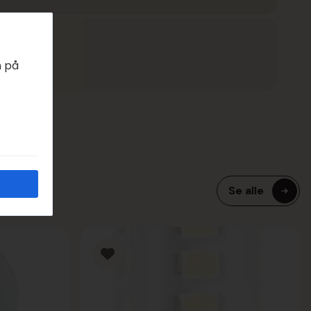
EDAGER
n på
Se alle