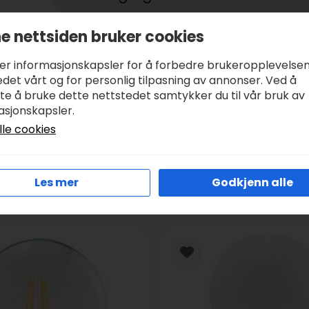
e nettsiden bruker cookies
Betale med:
KLARNA, VIPPS
Leveringstid:
1-3 DAGER, SENDER SAMME DAG I VIRK
ker informasjonskapsler for å forbedre brukeropplevelse
Frakt:
GRATIS FRA KR 1000
det vårt og for personlig tilpasning av annonser. Ved å
tte å bruke dette nettstedet samtykker du til vår bruk av
asjonskapsler.
lle cookies
Les mer
Godkjenn alle