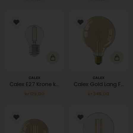
CALEX
CALEX
Calex E27 Krone klar 250lm 3,5W 2700K
Calex Gold Lang Filament 470lm
kr
129,00
kr
345,00