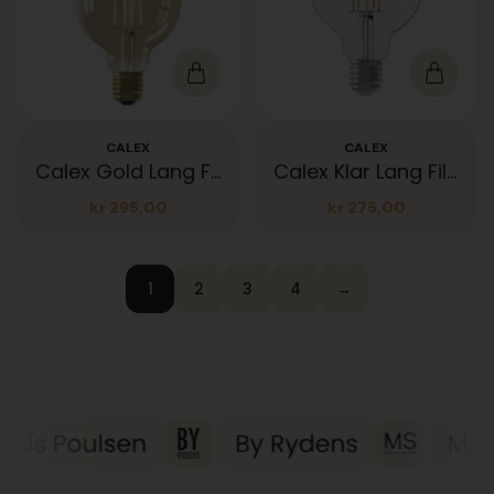
CALEX
CALEX
Calex Gold Lang Filament 470lm
Calex Klar Lang Filament 470lm
kr
295,00
kr
275,00
1
2
3
4
→