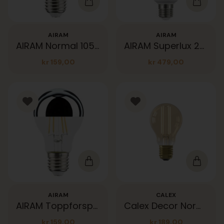
AIRAM
AIRAM
AIRAM Normal 1055lm opal 3K E27
AIRAM Superlux 2452lm 27K 21W dim
kr
159,00
kr
479,00
AIRAM
CALEX
AIRAM Toppforspeilet Sølv E27 7W 680lm 27K
Calex Decor Norm Gold 806lm 21K E27
kr
159,00
kr
189,00