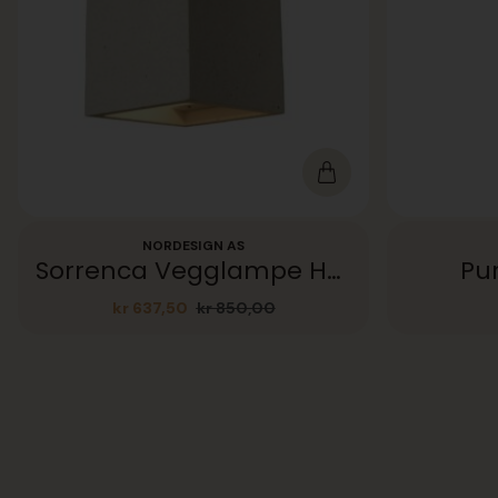
NORDESIGN AS
Sorrenca Vegglampe Hvit betong
Pu
kr
637,50
kr
850,00
Opprinnelig
Nåværende
pris
pris
var:
er:
kr 850,00.
kr 637,50.