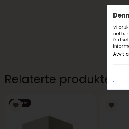
Denn
Vi bru
nettste
fortse
inform
Avvis a
Relaterte produkter
Tilbud!