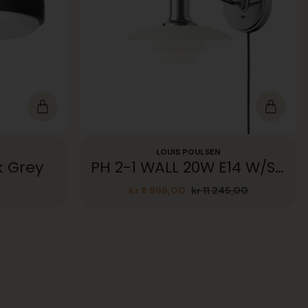
LOUIS POULSEN
k Grey
PH 2-1 WALL 20W E14 W/SHADES CL II
kr
8 996,00
kr
11 245,00
Opprinnelig
Nåværende
pris
pris
var:
er:
kr 11
kr 8
245,00.
996,00.