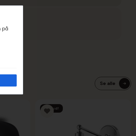
EDAGER
n på
Se alle
Tilbud!