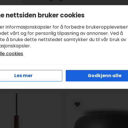
e nettsiden bruker cookies
Betale med:
KLARNA, VIPPS
Leveringstid:
1-3 DAGER, SENDER SAMME DAG I VIRK
ker informasjonskapsler for å forbedre brukeropplevelse
Frakt:
GRATIS FRA KR 1000
det vårt og for personlig tilpasning av annonser. Ved å
tte å bruke dette nettstedet samtykker du til vår bruk av
asjonskapsler.
lle cookies
Les mer
Godkjenn alle