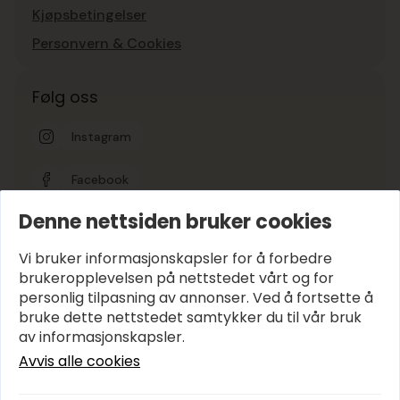
Kjøpsbetingelser
Personvern & Cookies
Følg oss
Instagram
Facebook
Denne nettsiden bruker cookies
Google-vurdering
5
Vi bruker informasjonskapsler for å forbedre
brukeropplevelsen på nettstedet vårt og for
personlig tilpasning av annonser. Ved å fortsette å
Hold deg oppdatert
bruke dette nettstedet samtykker du til vår bruk
E-post
*
av informasjonskapsler.
Avvis alle cookies