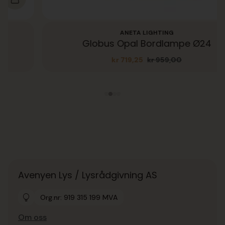
ANETA LIGHTING
Globus Opal Bordlampe Ø24
kr
719,25
kr
959,00
Opprinnelig
Nåværende
pris
pris
var:
er:
kr 959,00.
kr 719,25.
Avenyen Lys / Lysrådgivning AS
Org.nr: 919 315 199 MVA
Om oss