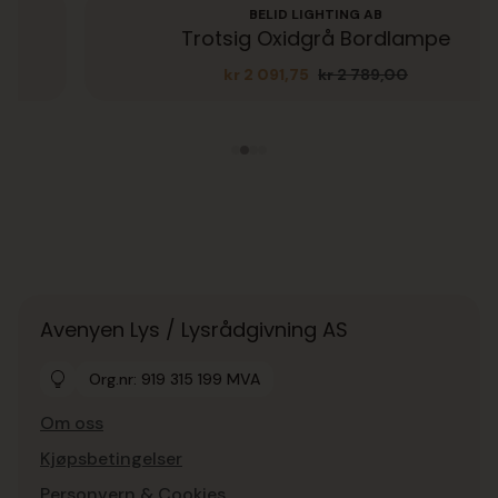
BELID LIGHTING AB
Trotsig Oxidgrå Bordlampe
kr
2 091,75
kr
2 789,00
Opprinnelig
Nåværende
pris
pris
var:
er:
kr 2
kr 2
789,00.
091,75.
Avenyen Lys / Lysrådgivning AS
Org.nr: 919 315 199 MVA
Om oss
Kjøpsbetingelser
Personvern & Cookies