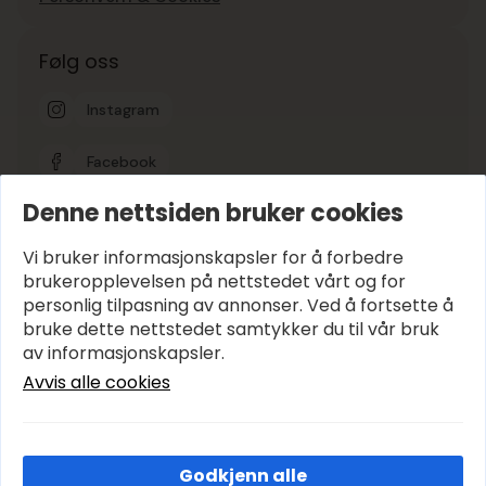
Følg oss
Instagram
Facebook
Denne nettsiden bruker cookies
Google-vurdering
5
Vi bruker informasjonskapsler for å forbedre
brukeropplevelsen på nettstedet vårt og for
personlig tilpasning av annonser. Ved å fortsette å
Hold deg oppdatert
bruke dette nettstedet samtykker du til vår bruk
E-post
*
av informasjonskapsler.
Avvis alle cookies
Abonner
Godkjenn alle