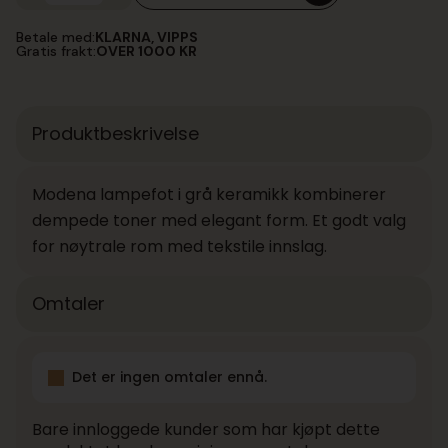
PENDANT
155
Betale med:
KLARNA, VIPPS
25W
Gratis frakt:
OVER 1000 KR
QT
V2
antall
Produktbeskrivelse
Modena lampefot i grå keramikk kombinerer
dempede toner med elegant form. Et godt valg
for nøytrale rom med tekstile innslag.
Omtaler
Det er ingen omtaler ennå.
Bare innloggede kunder som har kjøpt dette