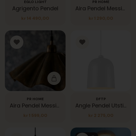
EGLO LIGHT
PR HOME
Agrigento Pendel
Aira Pendel Messing 41cm
kr
14 490,00
kr
1 290,00
PR HOME
DFTP
Aira Pendel Messing 51cm
Angle Pendel Utstillingsmodell
kr
1 599,00
kr
2 275,00