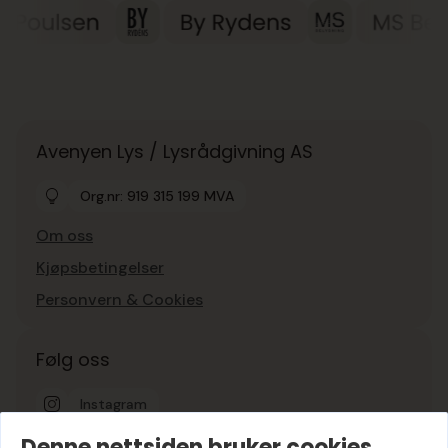
Avenyen Lys / Lysrådgivning AS
Org.nr: 919 315 199 MVA
Om oss
Kjøpsbetingelser
Personvern & Cookies
Følg oss
Instagram
Denne nettsiden bruker cookies