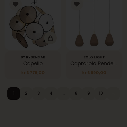
BY RYDENS AB
EGLO LIGHT
Capello
Caprarola Pendelrekke
kr
6 775,00
kr
6 990,00
1
2
3
4
…
8
9
10
→