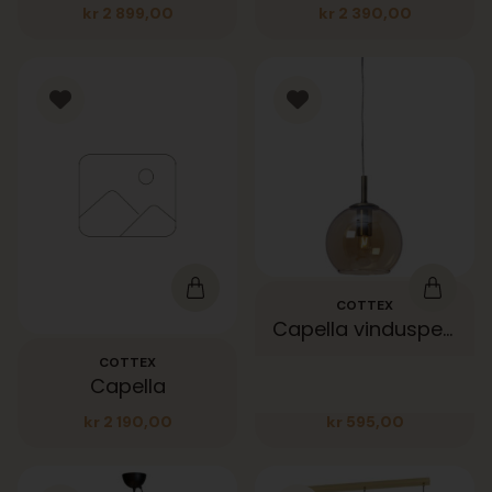
kr
2 899,00
kr
2 390,00
COTTEX
Capella vinduspendel antikk messing og amber glass
COTTEX
Capella
kr
2 190,00
kr
595,00