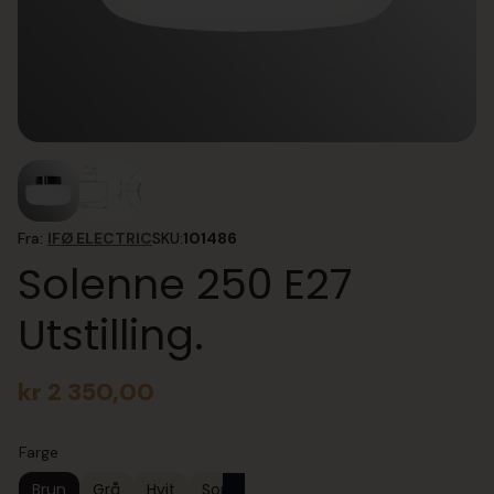
Fra:
IFØ ELECTRIC
SKU:
101486
Solenne 250 E27
Utstilling.
kr
2 350,00
Farge
Brun
Grå
Hvit
Sort