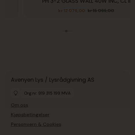
PH 3-2 GLASS WALL 40W INC, CL II
kr
12 076,00
kr
15 095,00
Opprinnelig
Nåværende
pris
pris
var:
er:
kr 15
kr 12
095,00.
076,00.
Avenyen Lys / Lysrådgivning AS
Org.nr: 919 315 199 MVA
Om oss
Kjøpsbetingelser
Personvern & Cookies