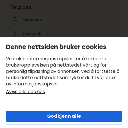
Følg oss
Instagram
Facebook
Denne nettsiden bruker cookies
Google-vurdering
5
Vi bruker informasjonskapsler for å forbedre
brukeropplevelsen på nettstedet vårt og for
personlig tilpasning av annonser. Ved å fortsette å
Hold deg oppdatert
bruke dette nettstedet samtykker du til vår bruk
E-post
*
av informasjonskapsler.
Avvis alle cookies
Abonner
Godkjenn alle