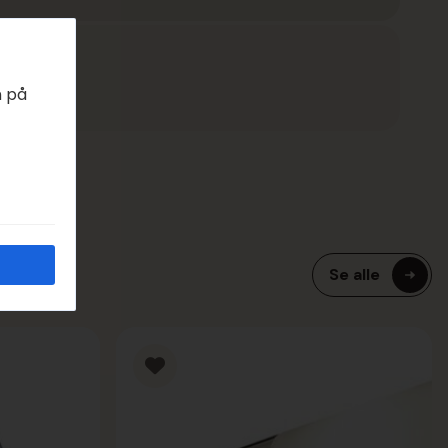
EDAGER
n på
Se alle