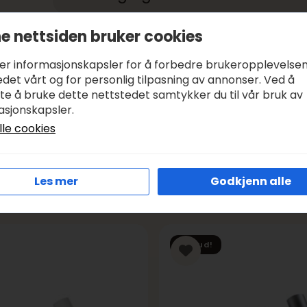
e nettsiden bruker cookies
Betale med:
KLARNA, VIPPS
Leveringstid:
1-3 DAGER, SENDER SAMME DAG I VIRK
ker informasjonskapsler for å forbedre brukeropplevelse
Frakt:
GRATIS FRA KR 1000
det vårt og for personlig tilpasning av annonser. Ved å
tte å bruke dette nettstedet samtykker du til vår bruk av
asjonskapsler.
lle cookies
Les mer
Godkjenn alle
Tilbud!