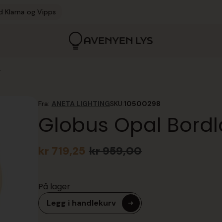
d Klarna og Vipps
4
Fra:
ANETA LIGHTING
SKU:
10500298
Globus Opal Bord
kr
719,25
kr
959,00
Opprinnelig
Nåværende
pris
pris
var:
er:
På lager
kr 959,00.
kr 719,25.
Legg i handlekurv