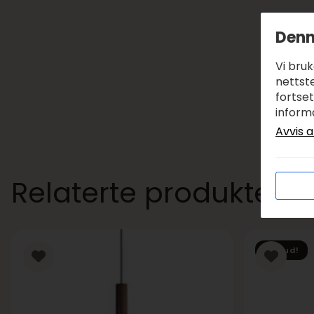
Denn
Vi bru
nettste
fortse
inform
Avvis a
Relaterte produkter
Tilbud!