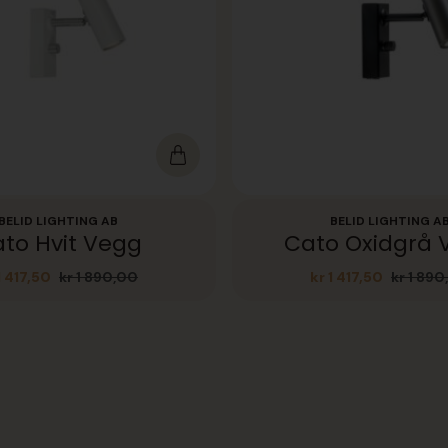
BELID LIGHTING AB
BELID LIGHTING A
to Hvit Vegg
Cato Oxidgrå 
1 417,50
kr
1 890,00
kr
1 417,50
kr
1 890
Opprinnelig
Nåværende
Opprinn
Nåvære
pris
pris
pris
pris
var:
er:
var:
er:
kr 1
kr 1
kr 1
kr 1
890,00.
417,50.
890,00.
417,50.