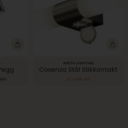
B
ANETA LIGHTING
Vegg
Cosenza Stål Stikkontakt
,00
kr
1 699,00
elig
nde