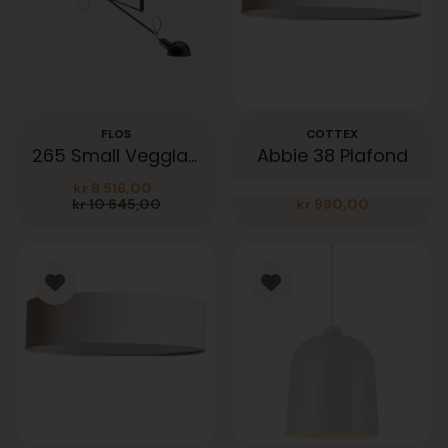
FLOS
COTTEX
265 Small Vegglampe
Abbie 38 Plafond
kr
8 516,00
Opprinnelig
Nåværende
kr
10 645,00
kr
990,00
pris
pris
var:
er:
kr 10
kr 8
645,00.
516,00.