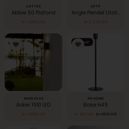
COTTEX
DFTP
Abbie 50 Plafond
Angle Pendel Utstillingsmodell
kr
1 290,00
kr
2 275,00
Tilbud!
NORLYS AS
PR HOME
Asker 1510 LED
Base H45
kr
1 599,00
kr
367,50
kr
490,00
Opprinnelig
Nåværende
pris
pris
var:
er:
kr 490,00.
kr 367,50.