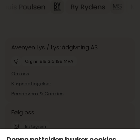
Avenyen Lys / Lysrådgivning AS
Org.nr: 919 315 199 MVA
Om oss
Kjøpsbetingelser
Personvern & Cookies
Følg oss
Instagram
Denne nettsiden bruker cookies