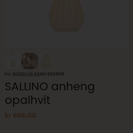
Fra:
NORDLUX AS
SKU:
102300
SALLINO anheng
opalhvit
kr
999,00