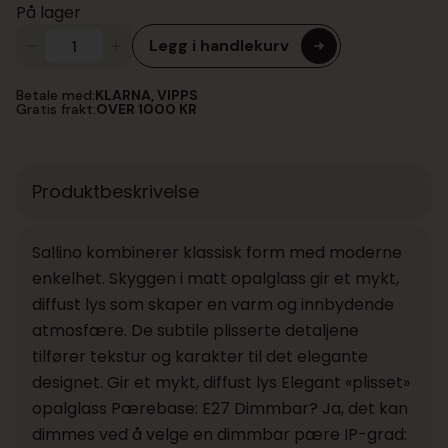
På lager
Legg i handlekurv
SALLINO
anheng
opalhvit
Betale med:
KLARNA, VIPPS
antall
Gratis frakt:
OVER 1000 KR
Produktbeskrivelse
Sallino kombinerer klassisk form med moderne
enkelhet. Skyggen i matt opalglass gir et mykt,
diffust lys som skaper en varm og innbydende
atmosfære. De subtile plisserte detaljene
tilfører tekstur og karakter til det elegante
designet. Gir et mykt, diffust lys Elegant «plisset»
opalglass Pærebase: E27 Dimmbar? Ja, det kan
dimmes ved å velge en dimmbar pære IP-grad: