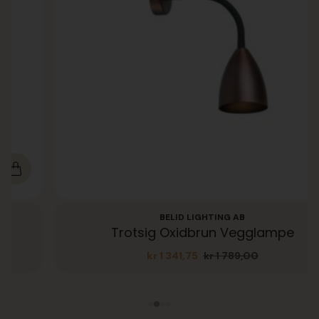
BELID LIGHTING AB
Trotsig Oxidbrun Vegglampe
kr
1 341,75
kr
1 789,00
Opprinnelig
Nåværende
pris
pris
var:
er:
kr 1
kr 1
789,00.
341,75.