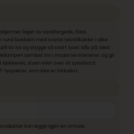
jermer laget av sandfargede, flate
rund baldakin med svarte tekstilkabler i ulike
ill av lys og skygge så snart lyset slås på. Med
llampen sømløst inn i moderne interiører, og gir
å kjøkkenet, stuen eller over et spisebord.
-lyspærer, som ikke er inkludert.
produktet kan legge igjen en omtale.