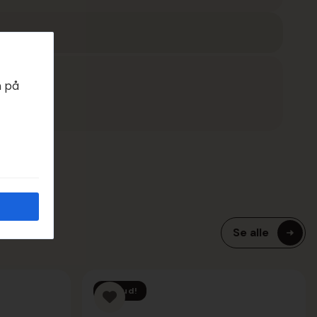
n på
EDAGER
Se alle
Tilbud!