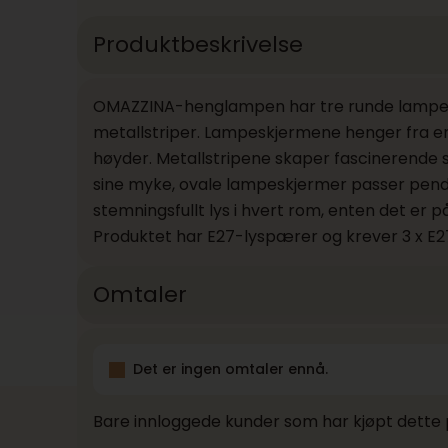
Produktbeskrivelse
OMAZZINA-henglampen har tre runde lampesk
metallstriper. Lampeskjermene henger fra en 
høyder. Metallstripene skaper fascinerende sp
sine myke, ovale lampeskjermer passer pende
stemningsfullt lys i hvert rom, enten det er p
Produktet har E27-lyspærer og krever 3 x E27
Omtaler
Det er ingen omtaler ennå.
Bare innloggede kunder som har kjøpt dette 