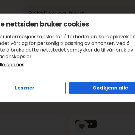
Betaling og frakt
e nettsiden bruker cookies
Betale med:
KLARNA, VIPPS
ker informasjonskapsler for å forbedre brukeropplevelse
Leveringstid:
1-3 DAGER, SENDER SAMME DAG I VIRK
det vårt og for personlig tilpasning av annonser. Ved å
Frakt:
GRATIS FRA KR 1000
tte å bruke dette nettstedet samtykker du til vår bruk av
asjonskapsler.
lle cookies
Les mer
Godkjenn alle
Tilbud!