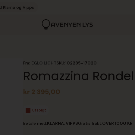
d Klarna og Vipps
Fra:
EGLO LIGHT
SKU:
102285-17020
Romazzina Rondel
kr
2 395,00
Utsolgt
Betale med:
KLARNA, VIPPS
Gratis frakt:
OVER 1000 KR