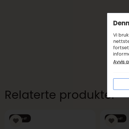
Denn
Vi bru
nettste
fortse
inform
Avvis a
Relaterte produkter
Tilbud!
Tilbud!