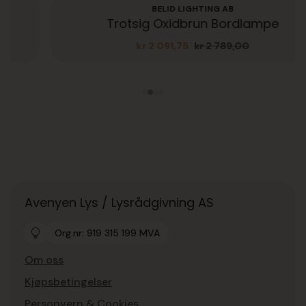
BELID LIGHTING AB
Trotsig Oxidbrun Bordlampe
kr
2 091,75
kr
2 789,00
Opprinnelig
Nåværende
pris
pris
var:
er:
kr 2
kr 2
789,00.
091,75.
Avenyen Lys / Lysrådgivning AS
Org.nr: 919 315 199 MVA
Om oss
Kjøpsbetingelser
Personvern & Cookies