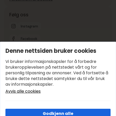
Følg oss
Instagram
Facebook
Denne nettsiden bruker cookies
Google-vurdering
5
Vi bruker informasjonskapsler for å forbedre
brukeropplevelsen på nettstedet vårt og for
personlig tilpasning av annonser. Ved å fortsette å
Hold deg oppdatert
bruke dette nettstedet samtykker du til vår bruk
E-post
*
av informasjonskapsler.
Avvis alle cookies
Abonner
Godkjenn alle