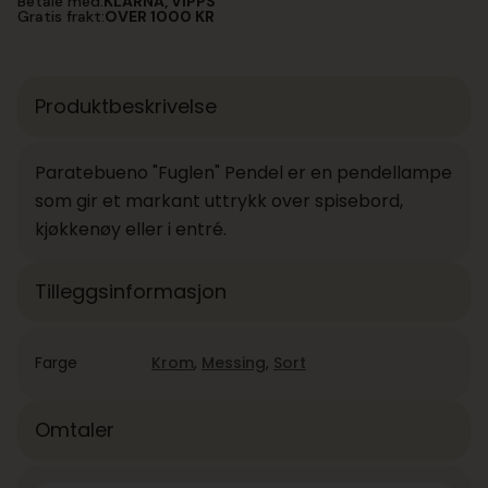
Betale med:
KLARNA, VIPPS
Gratis frakt:
OVER 1000 KR
Produktbeskrivelse
Paratebueno "Fuglen" Pendel er en pendellampe
som gir et markant uttrykk over spisebord,
kjøkkenøy eller i entré.
Tilleggsinformasjon
Farge
Krom
,
Messing
,
Sort
Omtaler