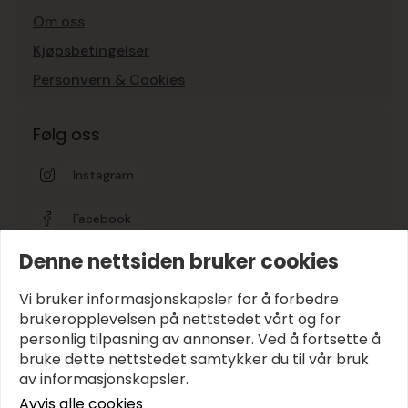
Om oss
Kjøpsbetingelser
Personvern & Cookies
Følg oss
Instagram
Facebook
Denne nettsiden bruker cookies
Google-vurdering
5
Vi bruker informasjonskapsler for å forbedre
brukeropplevelsen på nettstedet vårt og for
personlig tilpasning av annonser. Ved å fortsette å
Hold deg oppdatert
bruke dette nettstedet samtykker du til vår bruk
E-post
*
av informasjonskapsler.
Avvis alle cookies