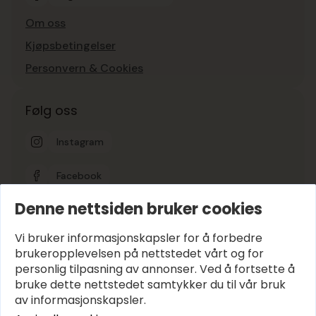
Om oss
Kjøpsbetingelser
Personvern & Cookies
Følg oss
Instagram
Facebook
Denne nettsiden bruker cookies
Google-vurdering
5
Vi bruker informasjonskapsler for å forbedre
brukeropplevelsen på nettstedet vårt og for
personlig tilpasning av annonser. Ved å fortsette å
Hold deg oppdatert
bruke dette nettstedet samtykker du til vår bruk
E-post
*
av informasjonskapsler.