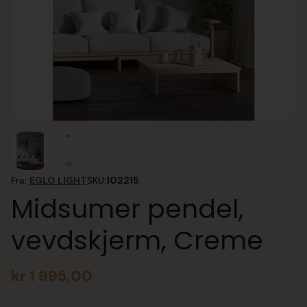
Fra:
EGLO LIGHT
SKU:
102215
Midsumer pendel,
vevdskjerm, Creme
kr
1 995,00