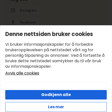
Instagram
Facebook
Denne nettsiden bruker cookies
Google-vurdering
5
Vi bruker informasjonskapsler for å forbedre
brukeropplevelsen på nettstedet vårt og for
personlig tilpasning av annonser. Ved å fortsette å
Hold deg oppdatert
bruke dette nettstedet samtykker du til vår bruk
E-post
*
av informasjonskapsler.
Avvis alle cookies
Abonner
Godkjenn alle
© 2026 Avenyen Lys – Utviklet og designet av
IT-Sentralen AS
Les mer