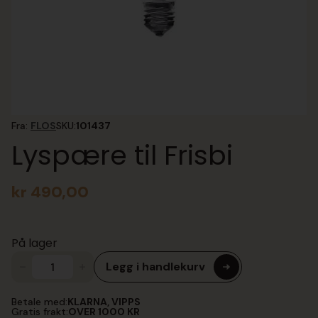
Fra:
FLOS
SKU:
101437
Lyspære til Frisbi
kr
490,00
På lager
Legg i handlekurv
Lyspære
til
Frisbi
Betale med:
KLARNA, VIPPS
antall
Gratis frakt:
OVER 1000 KR