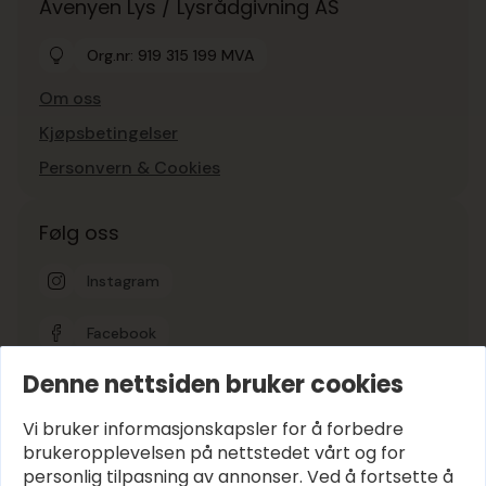
Avenyen Lys / Lysrådgivning AS
Org.nr: 919 315 199 MVA
Om oss
Kjøpsbetingelser
Personvern & Cookies
Følg oss
Instagram
Facebook
Denne nettsiden bruker cookies
Google-vurdering
5
Vi bruker informasjonskapsler for å forbedre
brukeropplevelsen på nettstedet vårt og for
personlig tilpasning av annonser. Ved å fortsette å
Hold deg oppdatert