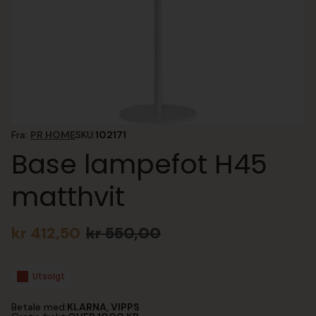
Fra:
PR HOME
SKU:
102171
Base lampefot H45
matthvit
kr
412,50
kr
550,00
Opprinnelig
Nåværende
pris
pris
var:
er:
Utsolgt
kr 550,00.
kr 412,50.
Betale med:
KLARNA, VIPPS