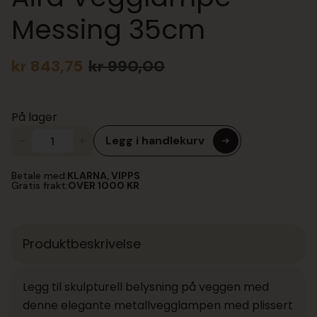
Messing 35cm
kr
843,75
kr
990,00
Opprinnelig
Nåværende
pris
pris
var:
er:
På lager
kr 990,00.
kr 843,75.
Legg i handlekurv
Aira
Vegglampe
Messing
Betale med:
KLARNA, VIPPS
35cm
Gratis frakt:
OVER 1000 KR
antall
Produktbeskrivelse
Legg til skulpturell belysning på veggen med
denne elegante metallvegglampen med plissert