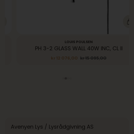
LOUIS POULSEN
PH 3-2 GLASS WALL 40W INC, CL II
kr
12 076,00
kr
15 095,00
Opprinnelig
Nåværende
pris
pris
var:
er:
kr 15
kr 12
095,00.
076,00.
Avenyen Lys / Lysrådgivning AS