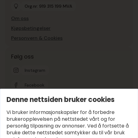
Org.nr: 919 315 199 MVA
Om oss
Kjøpsbetingelser
Personvern & Cookies
Følg oss
Instagram
Facebook
Denne nettsiden bruker cookies
Google-vurdering
5
Vi bruker informasjonskapsler for å forbedre
brukeropplevelsen på nettstedet vårt og for
personlig tilpasning av annonser. Ved å fortsette å
Hold deg oppdatert
bruke dette nettstedet samtykker du til vår bruk