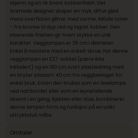
skjerm og en rik brent kobberfinish. Det
brettede designet skaper en myk, diffus glød
mens overflaten glitrer med varme, ildfulle toner
– fra bronse til dyp rød og lagret kobber. Den
iriserende finishen gir hvert stykke en unik
karakter. Vegglampen er 35 cm i diameter.
Enkel å montere med en enkelt skrue, har denne
vegglampen en E27-sokkel (pære ikke
inkludert) og en 190 cm svart plastledning med
en bryter plassert 40 cm fra veggbeslaget for
enkel bruk. Enten den brukes som en leselampe
ved nattbordet eller som en iøynefallende
aksent i en gang, kjøkken eller stue, kombinerer
denne lampen form og funksjon på en unikt
uttrykksfull måte.
Omtaler