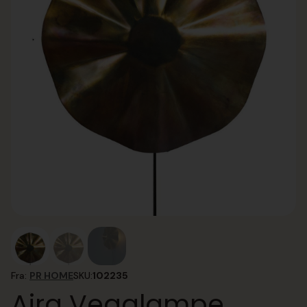
Fra:
PR HOME
SKU:
102235
Aira Vegglampe