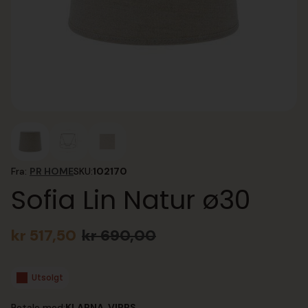
Fra:
PR HOME
SKU:
102170
Sofia Lin Natur ø30
kr
517,50
kr
690,00
Opprinnelig
Nåværende
pris
pris
var:
er:
Utsolgt
kr 690,00.
kr 517,50.
Betale med:
KLARNA, VIPPS