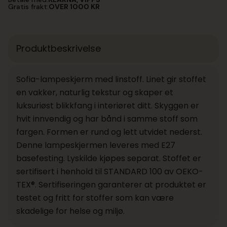
Gratis frakt:
OVER 1000 KR
Produktbeskrivelse
Sofia-lampeskjerm med linstoff. Linet gir stoffet
en vakker, naturlig tekstur og skaper et
luksuriøst blikkfang i interiøret ditt. Skyggen er
hvit innvendig og har bånd i samme stoff som
fargen. Formen er rund og lett utvidet nederst.
Denne lampeskjermen leveres med E27
basefesting. Lyskilde kjøpes separat. Stoffet er
sertifisert i henhold til STANDARD 100 av OEKO-
TEX®. Sertifiseringen garanterer at produktet er
testet og fritt for stoffer som kan være
skadelige for helse og miljø.