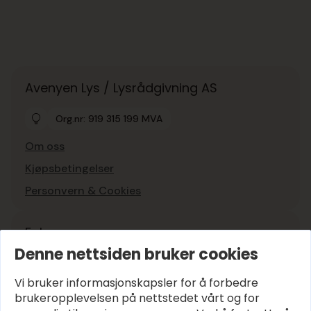
Avenyen Lys / Lysrådgivning AS
Org.nr: 919 315 199 MVA
Om oss
Kjøpsbetingelser
Personvern & Cookies
Følg oss
Denne nettsiden bruker cookies
Instagram
Vi bruker informasjonskapsler for å forbedre
Facebook
brukeropplevelsen på nettstedet vårt og for