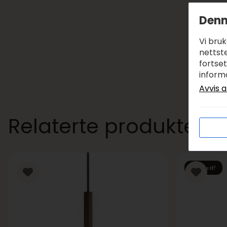
Denn
Vi bru
nettste
fortse
inform
Avvis a
Relaterte produkter
Tilbud!