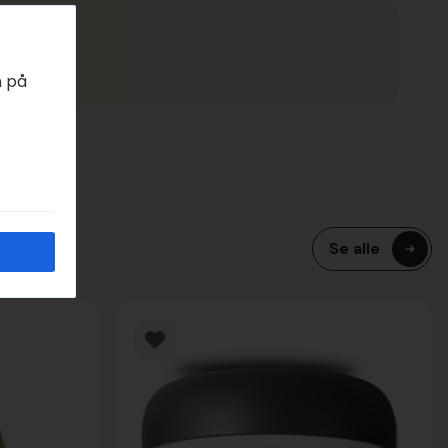
EDAGER
n på
Se alle