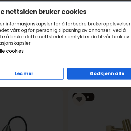
Betale med:
KLARNA, VIPPS
e nettsiden bruker cookies
Leveringstid:
1-3 DAGER, SENDER SAMME DAG I VIRK
ker informasjonskapsler for å forbedre brukeropplevelse
Frakt:
GRATIS FRA KR 1000
det vårt og for personlig tilpasning av annonser. Ved å
tte å bruke dette nettstedet samtykker du til vår bruk av
asjonskapsler.
lle cookies
Les mer
Godkjenn alle
Tilbud!