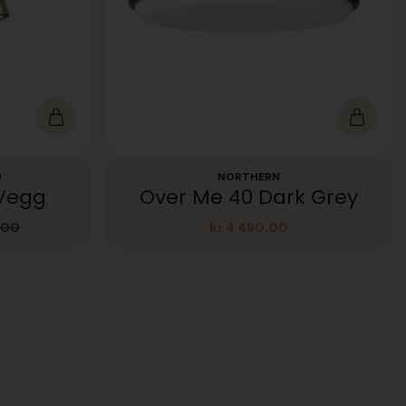
B
NORTHERN
Vegg
Over Me 40 Dark Grey
,00
kr
4 490,00
elig
nde