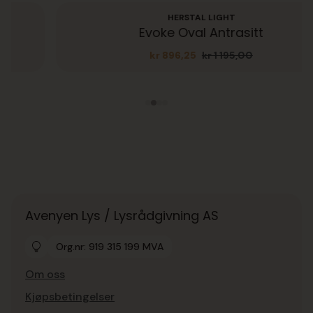
HERSTAL LIGHT
Evoke Oval Antrasitt
kr
896,25
kr
1 195,00
Opprinnelig
Nåværende
pris
pris
var:
er:
kr 1
kr 896,25.
195,00.
Avenyen Lys / Lysrådgivning AS
Org.nr: 919 315 199 MVA
Om oss
Kjøpsbetingelser