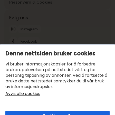
Personvern & Cookies
Følg oss
Instagram
Facebook
Denne nettsiden bruker cookies
Google-vurdering
5
Vi bruker informasjonskapsler for å forbedre
brukeropplevelsen på nettstedet vårt og for
personlig tilpasning av annonser. Ved å fortsette å
Hold deg oppdatert
bruke dette nettstedet samtykker du til vår bruk
E-post
*
av informasjonskapsler.
Avvis alle cookies
Abonner