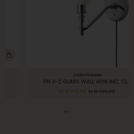
LOUIS POULSEN
PH 3-2 GLASS WALL 40W INC, CL II
kr
12 076,00
kr
15 095,00
Opprinnelig
Nåværende
pris
pris
var:
er:
kr 15
kr 12
095,00.
076,00.