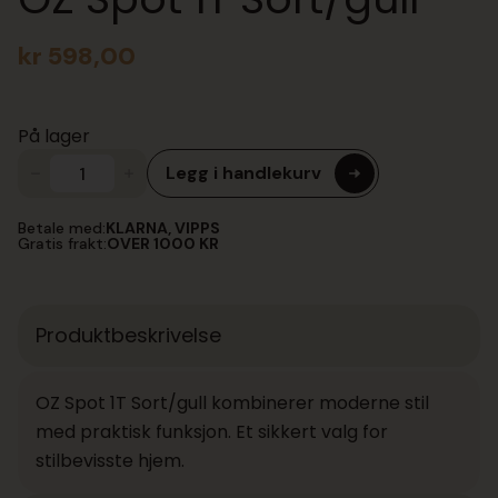
kr
598,00
På lager
Legg i handlekurv
OZ
Spot
1T
Betale med:
KLARNA, VIPPS
Sort/gull
Gratis frakt:
OVER 1000 KR
antall
Produktbeskrivelse
OZ Spot 1T Sort/gull kombinerer moderne stil
med praktisk funksjon. Et sikkert valg for
stilbevisste hjem.