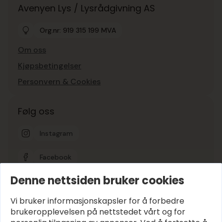
Avenyen Lys / Lysrådgivning AS
Org.nr: 919 315 199 MVA
Om oss
Kjøpsbetingelser
Personvern & Cookies
Følg oss
Instagram
Facebook
Denne nettsiden bruker cookies
Google-vurdering
5
Vi bruker informasjonskapsler for å forbedre
brukeropplevelsen på nettstedet vårt og for