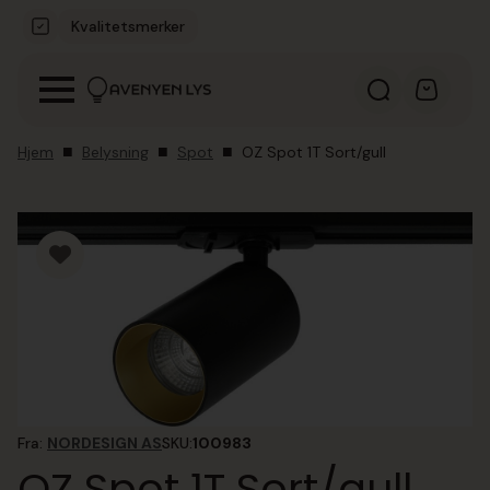
Kvalitetsmerker
Hjem
Belysning
Spot
OZ Spot 1T Sort/gull
Fra:
NORDESIGN AS
SKU:
100983
OZ Spot 1T Sort/gull