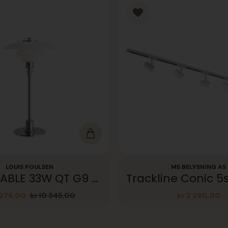
LOUIS POULSEN
MS BELYSNING AS
PH 2-1 TABLE 33W QT G9 CHROM GLASS II V2
276,00
kr
10 345,00
kr
2 290,00
Opprinnelig
Nåværende
pris
pris
var:
er:
kr 10
kr 8
345,00.
276,00.