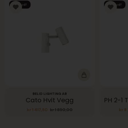
Tilbud!
Tilbud!
BELID LIGHTING AB
Cato Hvit Vegg
kr
1 417,50
kr
1 890,00
kr
8 
Opprinnelig
Nåværende
pris
pris
var:
er:
kr 1
kr 1
890,00.
417,50.