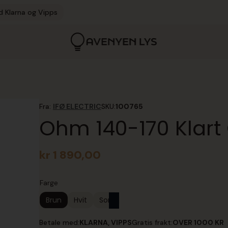
d Klarna og Vipps
Fra:
IFØ ELECTRIC
SKU:
100765
Ohm 140-170 Klart
kr
1 890,00
Farge
Brun
Hvit
Sort
Betale med:
KLARNA, VIPPS
Gratis frakt:
OVER 1000 KR