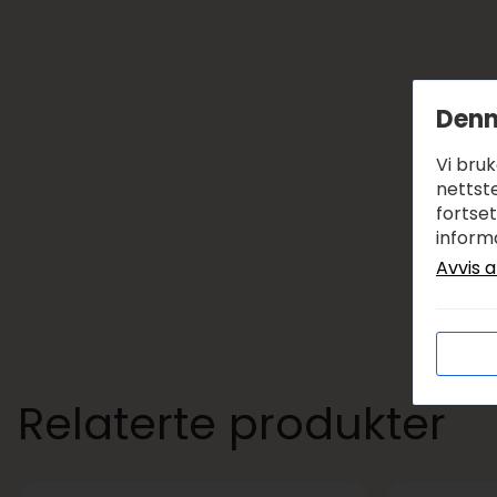
Denn
Vi bru
nettste
fortse
inform
Avvis a
Relaterte produkter