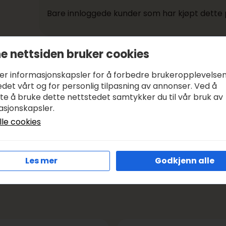
Bare innloggede kunder som har kjøpt dette 
Betaling og frakt
e nettsiden bruker cookies
ker informasjonskapsler for å forbedre brukeropplevelse
Betale med:
KLARNA, VIPPS
det vårt og for personlig tilpasning av annonser. Ved å
Leveringstid:
1-3 DAGER, SENDER SAMME DAG I VIRK
tte å bruke dette nettstedet samtykker du til vår bruk av
asjonskapsler.
Frakt:
GRATIS FRA KR 1000
lle cookies
Les mer
Godkjenn alle