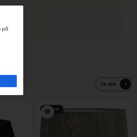
EDAGER
n på
Se alle
Tilbud!