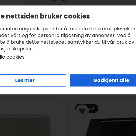
e nettsiden bruker cookies
Betale med:
KLARNA, VIPPS
Leveringstid:
1-3 DAGER, SENDER SAMME DAG I VIRK
ker informasjonskapsler for å forbedre brukeropplevelse
Frakt:
GRATIS FRA KR 1000
det vårt og for personlig tilpasning av annonser. Ved å
tte å bruke dette nettstedet samtykker du til vår bruk av
asjonskapsler.
lle cookies
Les mer
Godkjenn alle
Tilbud!