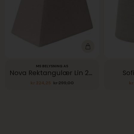
MS BELYSNING AS
Nova Rektangulær Lin 20×12
Sof
kr
224,25
kr
299,00
kr
Opprinnelig
Nåværende
pris
pris
var:
er:
kr 299,00.
kr 224,25.