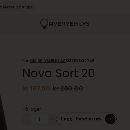
d Klarna og Vipps
Fra:
MS BELYSNING AS
SKU:
10502746
Nova Sort 20
kr
187,50
kr
250,00
Opprinnelig
Nåværende
pris
pris
var:
er:
På lager
kr 250,00.
kr 187,50.
Legg i handlekurv
Nova
Sort