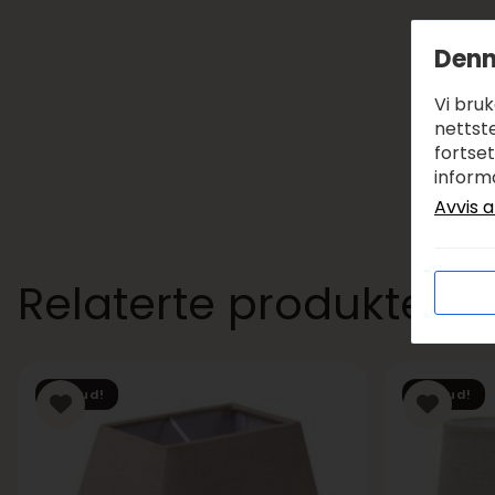
Denn
Vi bru
nettste
fortse
inform
Avvis a
Relaterte produkter
Tilbud!
Tilbud!