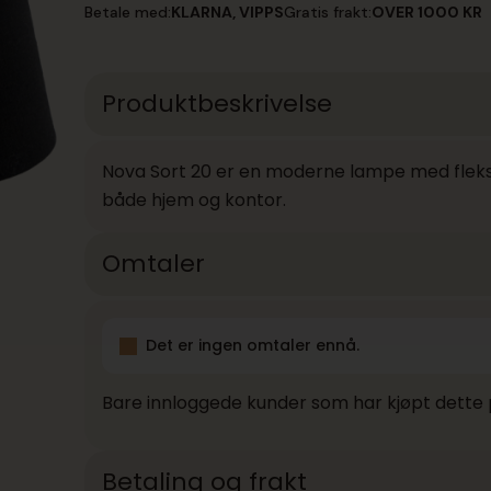
20
Betale med:
KLARNA, VIPPS
Gratis frakt:
OVER 1000 KR
antall
Produktbeskrivelse
Nova Sort 20 er en moderne lampe med fleksib
både hjem og kontor.
Omtaler
Det er ingen omtaler ennå.
Bare innloggede kunder som har kjøpt dette 
Betaling og frakt