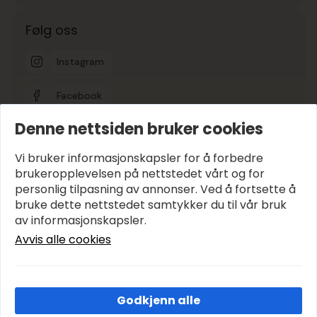
Følg oss
Instagram
Facebook
Denne nettsiden bruker cookies
Google-vurdering
5
Vi bruker informasjonskapsler for å forbedre
brukeropplevelsen på nettstedet vårt og for
personlig tilpasning av annonser. Ved å fortsette å
Hold deg oppdatert
bruke dette nettstedet samtykker du til vår bruk
E-post
*
av informasjonskapsler.
Avvis alle cookies
Abonner
Godkjenn alle