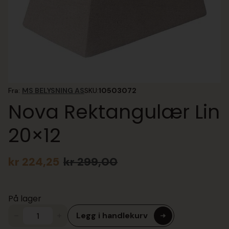
Fra:
MS BELYSNING AS
SKU:
10503072
Nova Rektangulær Lin
20×12
kr
224,25
kr
299,00
Opprinnelig
Nåværende
pris
pris
var:
er:
På lager
kr 299,00.
kr 224,25.
Legg i handlekurv
Nova
Rektangulær