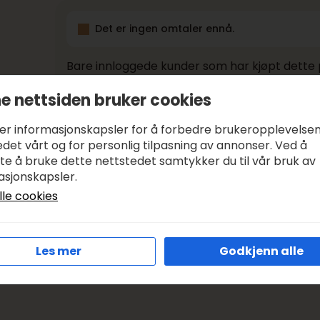
Det er ingen omtaler ennå.
Bare innloggede kunder som har kjøpt dette 
e nettsiden bruker cookies
Betaling og frakt
ker informasjonskapsler for å forbedre brukeropplevelse
det vårt og for personlig tilpasning av annonser. Ved å
Betale med:
KLARNA, VIPPS
tte å bruke dette nettstedet samtykker du til vår bruk av
asjonskapsler.
Leveringstid:
1-3 DAGER, SENDER SAMME DAG I VIRK
lle cookies
Frakt:
GRATIS FRA KR 1000
Les mer
Godkjenn alle