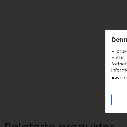
Denn
Vi bru
nettste
fortse
inform
Avvis a