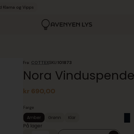
d Klarna og Vipps
Fra:
COTTEX
SKU:
101873
Nora Vinduspende
kr
690,00
Farge
Amber
Grønn
Klar
På lager