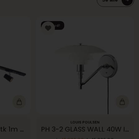
Tilbud!
LOUIS POULSEN
Trackline Conic 3stk 1m Sort
PH 3-2 GLASS WALL 40W INC, CL II