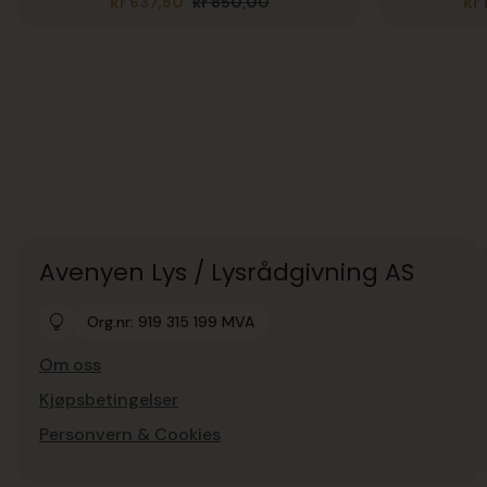
kr
637,50
kr
850,00
kr
Opprinnelig
Nåværende
pris
pris
var:
er:
kr 850,00.
kr 637,50.
Avenyen Lys / Lysrådgivning AS
Org.nr: 919 315 199 MVA
Om oss
Kjøpsbetingelser
Personvern & Cookies