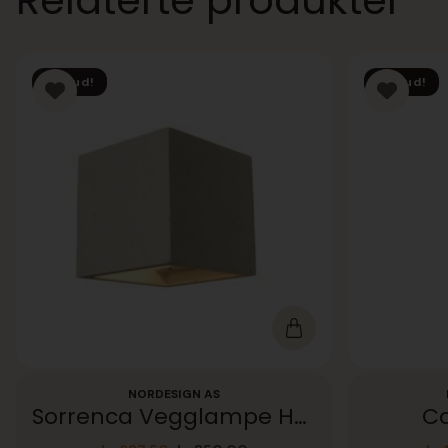
Relaterte produkter
Tilbud!
Tilbud!
NORDESIGN AS
Sorrenca Vegglampe Hvit betong
Ca