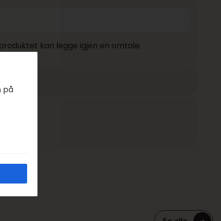
produktet kan legge igjen en omtale.
n på
EDAGER
Se alle