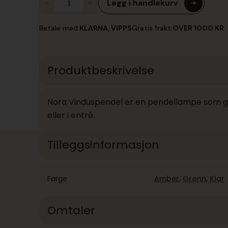
Legg i handlekurv
Nora
Vinduspendel
antall
Betale med:
KLARNA, VIPPS
Gratis frakt:
OVER 1000 KR
Produktbeskrivelse
Nora Vinduspendel er en pendellampe som gi
eller i entré.
Tilleggsinformasjon
Farge
Amber
,
Grønn
,
Klar
Omtaler