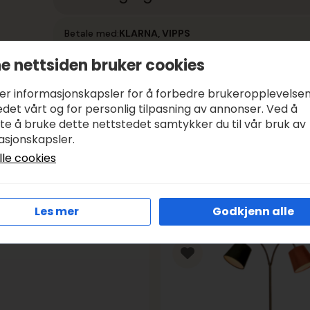
Betale med:
KLARNA, VIPPS
Leveringstid:
1-3 DAGER, SENDER SAMME DAG I VIRK
e nettsiden bruker cookies
Frakt:
GRATIS FRA KR 1000
ker informasjonskapsler for å forbedre brukeropplevelse
det vårt og for personlig tilpasning av annonser. Ved å
tte å bruke dette nettstedet samtykker du til vår bruk av
asjonskapsler.
lle cookies
Les mer
Godkjenn alle