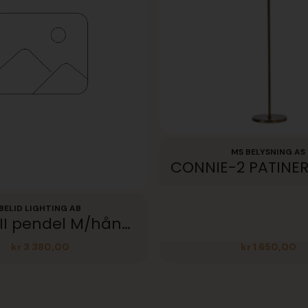
MS BELYSNING AS
BELID LIGHTING AB
Primus II pendel M/håndtak
kr
3 380,00
kr
1 650,00