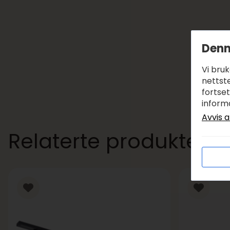
Denn
Vi bru
nettste
fortse
inform
Avvis a
Relaterte produkter