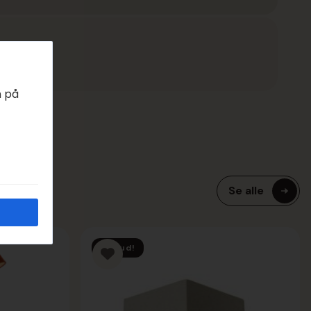
EDAGER
n på
Se alle
Tilbud!