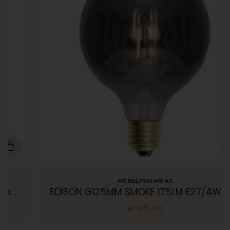
MS BELYSNING AS
AIRAM Toppforspeilet Sølv E27 7W 680lm 27K
EDISON G125MM SMOKE 175LM E27/4W DIM
kr
190,00