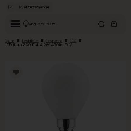
Kvalitetsmerker
Hjem
Lyskilder
Lyspære
E14
LED illum 830 E14 4,2W 470lm DIM