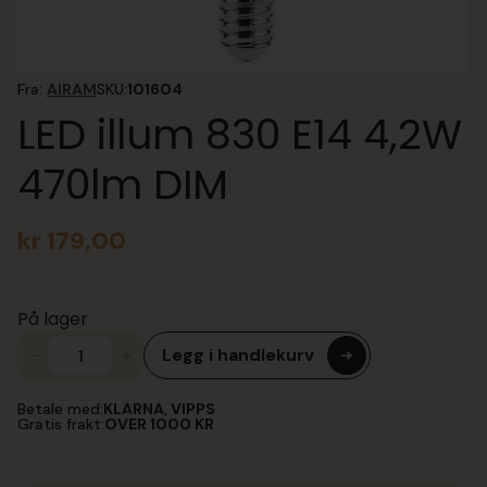
Fra:
AIRAM
SKU:
101604
LED illum 830 E14 4,2W
470lm DIM
kr
179,00
På lager
Legg i handlekurv
LED
illum
830
Betale med:
KLARNA, VIPPS
E14
Gratis frakt:
OVER 1000 KR
4,2W
470lm
DIM
antall