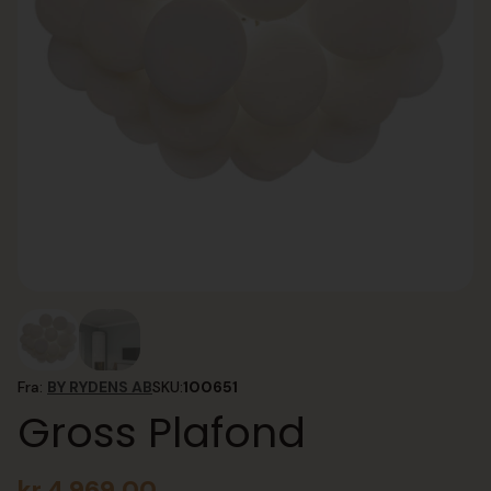
Fra:
BY RYDENS AB
SKU:
100651
Gross Plafond
kr
4 969,00