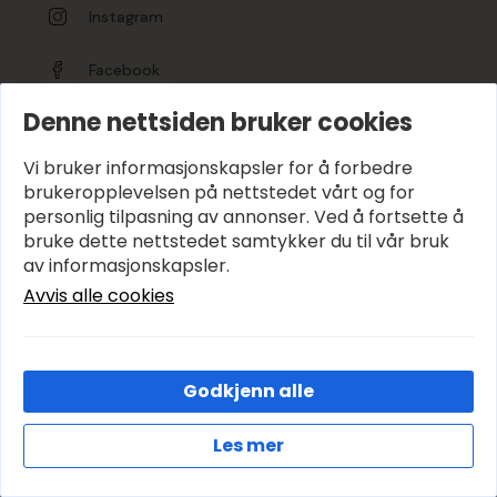
Instagram
Facebook
Denne nettsiden bruker cookies
Google-vurdering
5
Vi bruker informasjonskapsler for å forbedre
brukeropplevelsen på nettstedet vårt og for
personlig tilpasning av annonser. Ved å fortsette å
Hold deg oppdatert
bruke dette nettstedet samtykker du til vår bruk
E-post
*
av informasjonskapsler.
Avvis alle cookies
Abonner
Godkjenn alle
© 2026 Avenyen Lys – Utviklet og designet av
IT-Sentralen AS
Les mer
Cookies