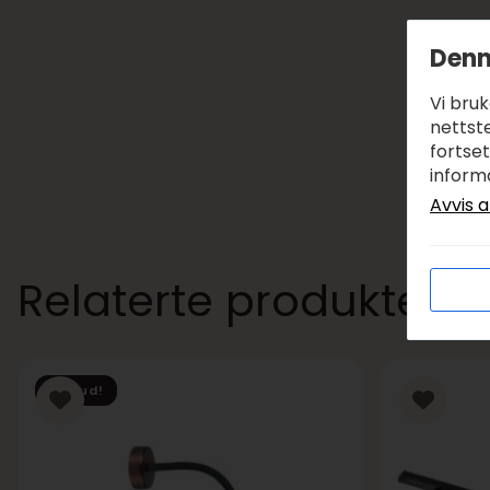
Denn
Vi bru
nettste
fortse
inform
Avvis a
Relaterte produkter
Tilbud!