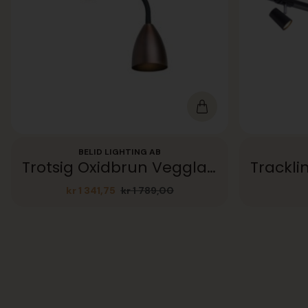
BELID LIGHTING AB
Trotsig Oxidbrun Vegglampe
kr
1 341,75
kr
1 789,00
Opprinnelig
Nåværende
pris
pris
var:
er:
kr 1
kr 1
789,00.
341,75.