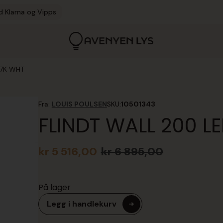
d Klarna og Vipps
27K WHT
Fra:
LOUIS POULSEN
SKU:
10501343
FLINDT WALL 200 
kr
5 516,00
kr
6 895,00
Opprinnelig
Nåværende
pris
pris
var:
er:
På lager
kr 6
kr 5
895,00.
516,00.
Legg i handlekurv