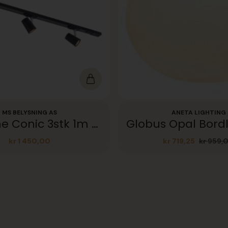
MS BELYSNING AS
ANETA LIGHTING
Trackline Conic 3stk 1m Sort
kr
1 450,00
kr
719,25
kr
959,
Opprinn
Nåvære
pris
pris
var:
er:
kr 959,0
kr 719,2