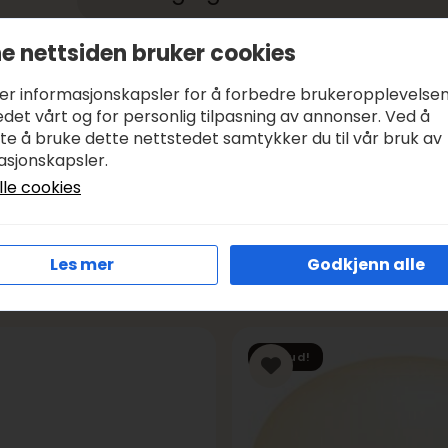
e nettsiden bruker cookies
Betale med:
KLARNA, VIPPS
Leveringstid:
1-3 DAGER, SENDER SAMME DAG I VIRK
ker informasjonskapsler for å forbedre brukeropplevelse
Frakt:
GRATIS FRA KR 1000
det vårt og for personlig tilpasning av annonser. Ved å
tte å bruke dette nettstedet samtykker du til vår bruk av
asjonskapsler.
lle cookies
Les mer
Godkjenn alle
Tilbud!