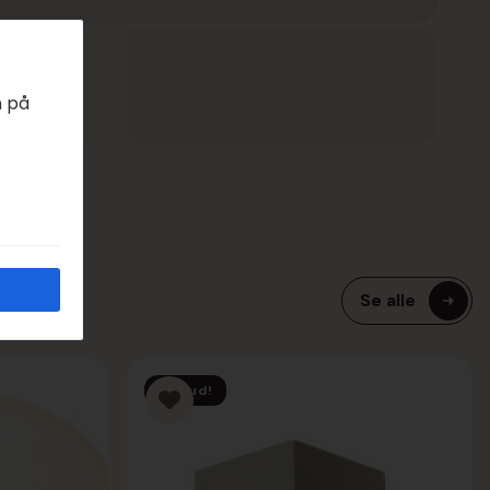
EDAGER
n på
Se alle
Tilbud!