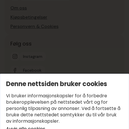
Om oss
Kjøpsbetingelser
Personvern & Cookies
Følg oss
Instagram
Facebook
Denne nettsiden bruker cookies
Google-vurdering
5
Vi bruker informasjonskapsler for å forbedre
brukeropplevelsen på nettstedet vårt og for
personlig tilpasning av annonser. Ved å fortsette å
Hold deg oppdatert
bruke dette nettstedet samtykker du til vår bruk
E-post
*
av informasjonskapsler.
Avvis alle cookies