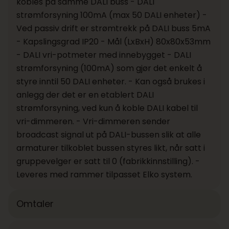
kobles på samme DALI buss - DALI
strømforsyning 100mA (max 50 DALI enheter) -
Ved passiv drift er strømtrekk på DALI buss 5mA
- Kapslingsgrad IP20 - Mål (LxBxH) 80x80x53mm
- DALI vri-potmeter med innebygget - DALI
strømforsyning (100mA) som gjør det enkelt å
styre inntil 50 DALI enheter. - Kan også brukes i
anlegg der det er en etablert DALI
strømforsyning, ved kun å koble DALI kabel til
vri-dimmeren. - Vri-dimmeren sender
broadcast signal ut på DALI-bussen slik at alle
armaturer tilkoblet bussen styres likt, når satt i
gruppevelger er satt til 0 (fabrikkinnstilling). -
Leveres med rammer tilpasset Elko system.
Omtaler