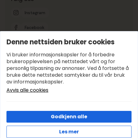
Instagram
Facebook
Denne nettsiden bruker cookies
Google-vurdering
5
Vi bruker informasjonskapsler for å forbedre
brukeropplevelsen på nettstedet vårt og for
personlig tilpasning av annonser. Ved å fortsette å
Hold deg oppdatert
bruke dette nettstedet samtykker du til vår bruk
E-post
*
av informasjonskapsler.
Avvis alle cookies
Abonner
Godkjenn alle
© 2026 Avenyen Lys – Utviklet og designet av
IT-Sentralen AS
Les mer