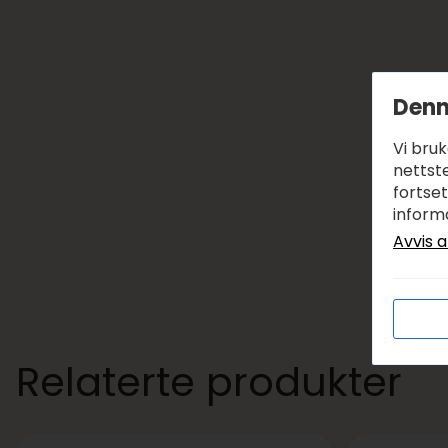
Denn
Vi bru
nettste
fortse
inform
Avvis a
Relaterte produkter