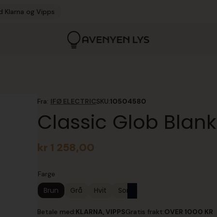
d Klarna og Vipps
Fra:
IFØ ELECTRIC
SKU:
10504580
Classic Glob Blank
kr
1 258,00
Farge
Brun
Grå
Hvit
Sort
Betale med:
KLARNA, VIPPS
Gratis frakt:
OVER 1000 KR