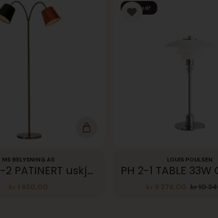
Tilbud!
MS BELYSNING AS
LOUIS POULSEN
CONNIE-2 PATINERT uskjerm
kr
1 650,00
kr
8 276,00
kr
10 34
Opprinn
Nåvære
pris
pris
var:
er:
kr 10
kr 8
345,00.
276,00.