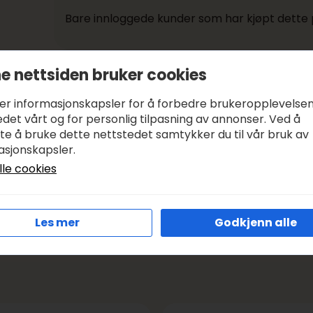
Bare innloggede kunder som har kjøpt dette 
Betaling og frakt
e nettsiden bruker cookies
ker informasjonskapsler for å forbedre brukeropplevelse
Betale med:
KLARNA, VIPPS
det vårt og for personlig tilpasning av annonser. Ved å
Leveringstid:
1-3 DAGER, SENDER SAMME DAG I VIRK
tte å bruke dette nettstedet samtykker du til vår bruk av
asjonskapsler.
Frakt:
GRATIS FRA KR 1000
lle cookies
Les mer
Godkjenn alle