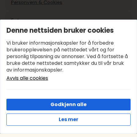
Personvern & Cookies
Følg oss
Denne nettsiden bruker cookies
Instagram
Vi bruker informasjonskapsler for å forbedre
Facebook
brukeropplevelsen på nettstedet vårt og for
personlig tilpasning av annonser. Ved å fortsette å
bruke dette nettstedet samtykker du til vår bruk
Google-vurdering
5
av informasjonskapsler.
Avvis alle cookies
Hold deg oppdatert
E-post
*
Godkjenn alle
Les mer
Cookies
Abonner