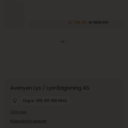
kr
719,25
kr
959,00
Opprinnelig
Nåværende
pris
pris
var:
er:
kr 959,00.
kr 719,25.
Avenyen Lys / Lysrådgivning AS
Org.nr: 919 315 199 MVA
Om oss
Kjøpsbetingelser