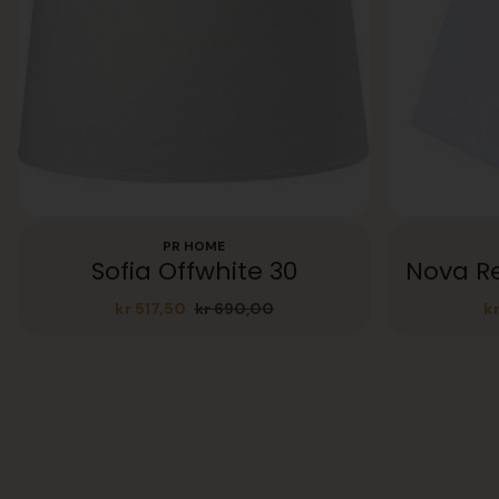
PR HOME
Sofia Offwhite 30
kr
517,50
kr
690,00
k
Opprinnelig
Nåværende
pris
pris
var:
er:
kr 690,00.
kr 517,50.