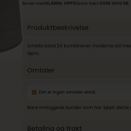
24
Betale med:
KLARNA, VIPPS
Gratis frakt:
OVER 1000 KR
antall
Produktbeskrivelse
Amelia Sand 24 kombinerer moderne stil med pr
hjem.
Omtaler
Det er ingen omtaler ennå.
Bare innloggede kunder som har kjøpt dette 
Betaling og frakt