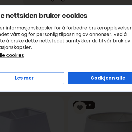
e nettsiden bruker cookies
Betale med:
KLARNA, VIPPS
Leveringstid:
1-3 DAGER, SENDER SAMME DAG I VIRK
ker informasjonskapsler for å forbedre brukeropplevelse
Frakt:
GRATIS FRA KR 1000
det vårt og for personlig tilpasning av annonser. Ved å
tte å bruke dette nettstedet samtykker du til vår bruk av
asjonskapsler.
lle cookies
Les mer
Godkjenn alle
Tilbud!