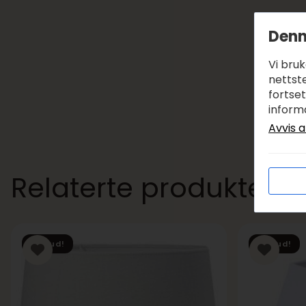
Denn
Vi bru
nettste
fortse
inform
Avvis a
Relaterte produkter
Tilbud!
Tilbud!