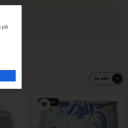
EDAGER
n på
Se alle
Tilbud!