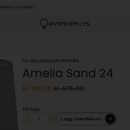
d Klarna og Vipps
Fra:
HALLBERGS
SKU:
100484
Amelia Sand 24
kr
356,25
kr
475,00
Opprinnelig
Nåværende
pris
pris
var:
er:
På lager
kr 475,00.
kr 356,25.
Legg i handlekurv
Amelia
Sand