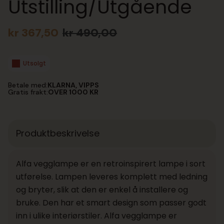
Utstilling/Utgående
kr
367,50
kr
490,00
Opprinnelig
Nåværende
pris
pris
var:
er:
Utsolgt
kr 490,00.
kr 367,50.
Betale med:
KLARNA, VIPPS
Gratis frakt:
OVER 1000 KR
Produktbeskrivelse
Alfa vegglampe er en retroinspirert lampe i sort
utførelse. Lampen leveres komplett med ledning
og bryter, slik at den er enkel å installere og
bruke. Den har et smart design som passer godt
inn i ulike interiørstiler. Alfa vegglampe er