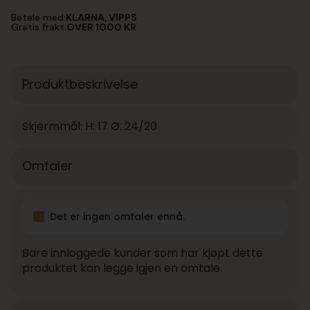
Lampeskjerm
Betale med:
KLARNA, VIPPS
Blue
Gratis frakt:
OVER 1000 KR
Ø24
antall
Produktbeskrivelse
Skjermmål: H: 17 Ø: 24/20
Omtaler
Det er ingen omtaler ennå.
Bare innloggede kunder som har kjøpt dette
produktet kan legge igjen en omtale.