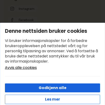
Instagram
Facebook
Denne nettsiden bruker cookies
Google-vurdering
5
Vi bruker informasjonskapsler for å forbedre
brukeropplevelsen på nettstedet vårt og for
personlig tilpasning av annonser. Ved å fortsette å
Hold deg oppdatert
bruke dette nettstedet samtykker du til vår bruk
E-post
*
av informasjonskapsler.
Avvis alle cookies
Abonner
Godkjenn alle
© 2026 Avenyen Lys – Utviklet og designet av
IT-Sentralen AS
Les mer
Cookies