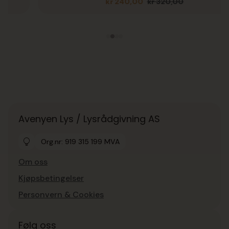
kr
240,00
kr
320,00
Opprinnelig
Nåværende
pris
pris
var:
er:
kr 320,00.
kr 240,00.
Avenyen Lys / Lysrådgivning AS
Org.nr: 919 315 199 MVA
Om oss
Kjøpsbetingelser
Personvern & Cookies
Følg oss