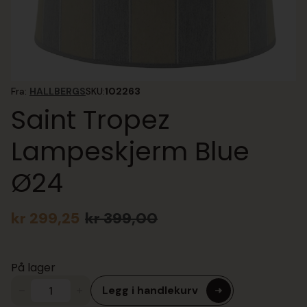
Fra:
HALLBERGS
SKU:
102263
Saint Tropez
Lampeskjerm Blue
Ø24
kr
299,25
kr
399,00
Opprinnelig
Nåværende
pris
pris
var:
er:
På lager
kr 399,00.
kr 299,25.
Legg i handlekurv
Saint
Tropez