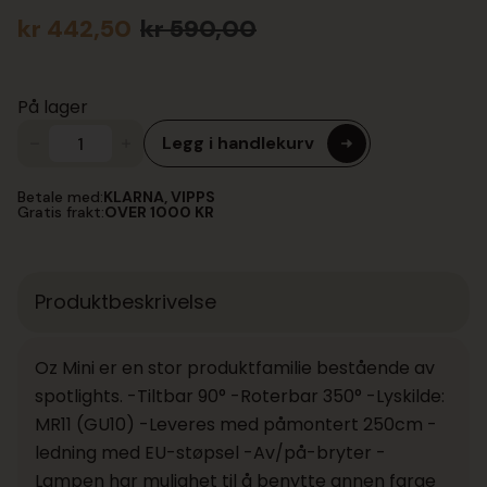
kr
442,50
kr
590,00
Opprinnelig
Nåværende
pris
pris
var:
er:
På lager
kr 590,00.
kr 442,50.
Legg i handlekurv
Oz
mini
K1
Betale med:
KLARNA, VIPPS
Vegg
Gratis frakt:
OVER 1000 KR
Sort
antall
Produktbeskrivelse
Oz Mini er en stor produktfamilie bestående av
spotlights. -Tiltbar 90° -Roterbar 350° -Lyskilde:
MR11 (GU10) -Leveres med påmontert 250cm -
ledning med EU-støpsel -Av/på-bryter -
Lampen har mulighet til å benytte annen farge