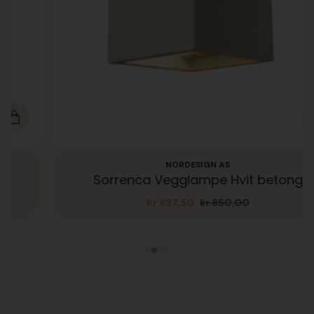
NORDESIGN AS
Sorrenca Vegglampe Hvit betong
kr
637,50
kr
850,00
Opprinnelig
Nåværende
pris
pris
var:
er:
kr 850,00.
kr 637,50.