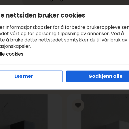
e nettsiden bruker cookies
Betale med:
KLARNA, VIPPS
Leveringstid:
1-3 DAGER, SENDER SAMME DAG I VIRK
ker informasjonskapsler for å forbedre brukeropplevelse
Frakt:
GRATIS FRA KR 1000
det vårt og for personlig tilpasning av annonser. Ved å
tte å bruke dette nettstedet samtykker du til vår bruk av
asjonskapsler.
lle cookies
Les mer
Godkjenn alle