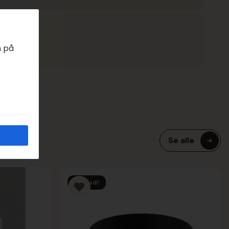
EDAGER
n på
Se alle
Tilbud!