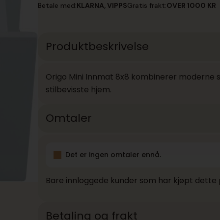
Innmat
Betale med:
KLARNA, VIPPS
Gratis frakt:
OVER 1000 KR
8x8
antall
Produktbeskrivelse
Origo Mini Innmat 8x8 kombinerer moderne stil
stilbevisste hjem.
Omtaler
Det er ingen omtaler ennå.
Bare innloggede kunder som har kjøpt dette 
Betaling og frakt