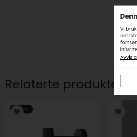
Denn
Vi bru
nettste
fortse
inform
Avvis a
Relaterte produkter
Tilbud!