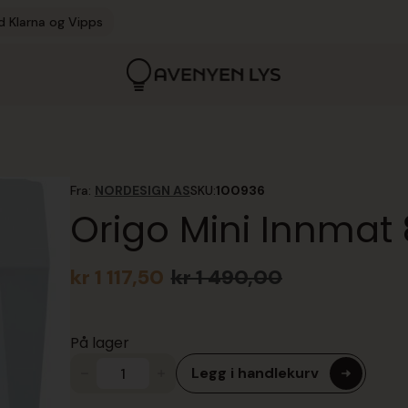
d Klarna og Vipps
Fra:
NORDESIGN AS
SKU:
100936
Origo Mini Innmat
kr
1 117,50
kr
1 490,00
Opprinnelig
Nåværende
pris
pris
var:
er:
På lager
kr 1
kr 1
490,00.
117,50.
Legg i handlekurv
Origo
Mini