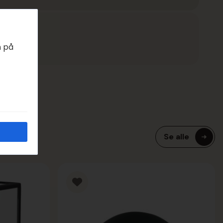
EDAGER
n på
Se alle