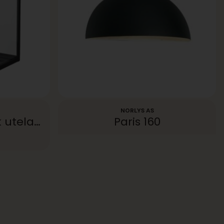
NORLYS AS
Lofoten 1939 Black utelampe
Paris 160