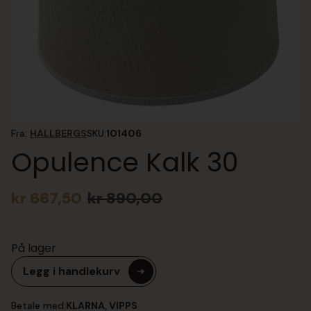
Fra:
HALLBERGS
SKU:
101406
Opulence Kalk 30
kr
667,50
kr
890,00
Opprinnelig
Nåværende
pris
pris
var:
er:
På lager
kr 890,00.
kr 667,50.
Legg i handlekurv
Betale med:
KLARNA, VIPPS