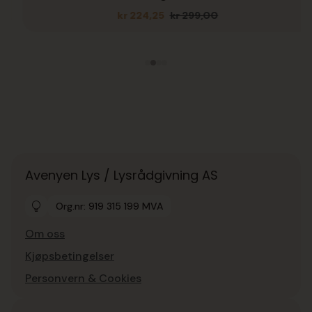
kr
224,25
kr
299,00
Opprinnelig
Nåværende
pris
pris
var:
er:
kr 299,00.
kr 224,25.
Avenyen Lys / Lysrådgivning AS
Org.nr: 919 315 199 MVA
Om oss
Kjøpsbetingelser
Personvern & Cookies