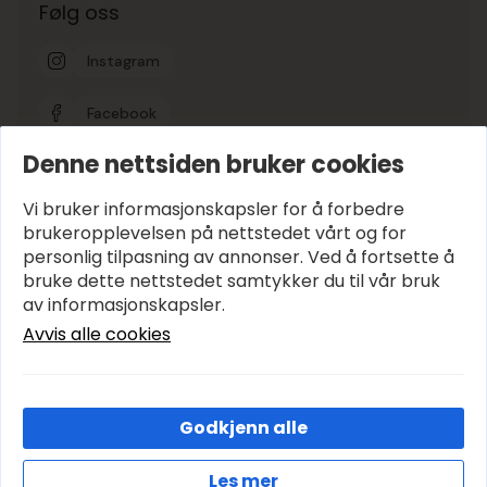
Følg oss
Instagram
Facebook
Denne nettsiden bruker cookies
Google-vurdering
5
Vi bruker informasjonskapsler for å forbedre
brukeropplevelsen på nettstedet vårt og for
personlig tilpasning av annonser. Ved å fortsette å
Hold deg oppdatert
bruke dette nettstedet samtykker du til vår bruk
E-post
*
av informasjonskapsler.
Avvis alle cookies
Abonner
Godkjenn alle
© 2026 Avenyen Lys – Utviklet og designet av
IT-Sentralen AS
Les mer