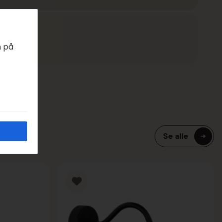
EDAGER
n på
Se alle