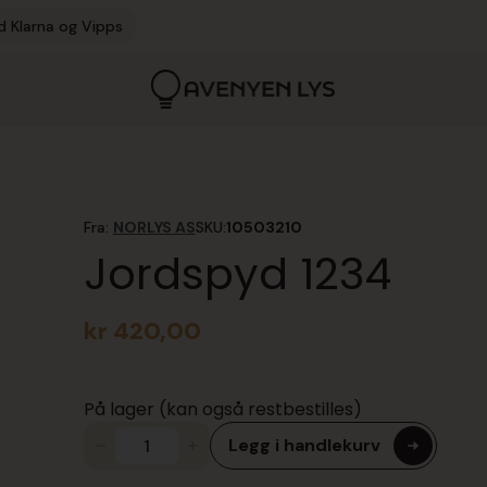
d Klarna og Vipps
Fra:
NORLYS AS
SKU:
10503210
Jordspyd 1234
kr
420,00
På lager (kan også restbestilles)
Legg i handlekurv
Jordspyd
1234