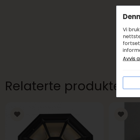
Denn
Vi bru
nettste
fortse
inform
Avvis a
Relaterte produkter