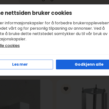
e nettsiden bruker cookies
Betale med:
KLARNA, VIPPS
Leveringstid:
1-3 DAGER, SENDER SAMME DAG I VIRK
ker informasjonskapsler for å forbedre brukeropplevelse
Frakt:
GRATIS FRA KR 1000
det vårt og for personlig tilpasning av annonser. Ved å
tte å bruke dette nettstedet samtykker du til vår bruk av
asjonskapsler.
lle cookies
Les mer
Godkjenn alle