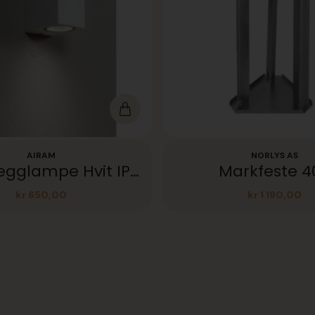
AIRAM
NORLYS AS
Sund Vegglampe Hvit IP44
Markfeste 4
kr
650,00
kr
1 190,00