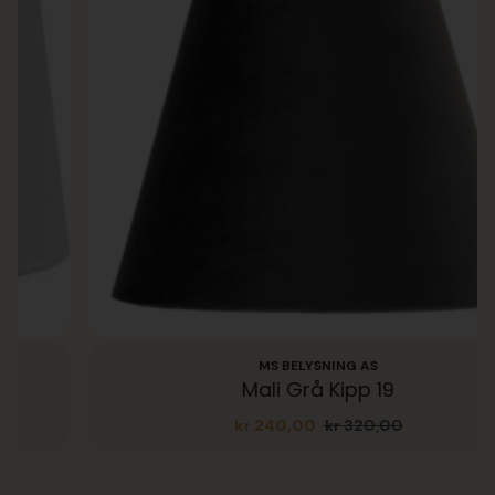
MS BELYSNING AS
Mali Grå Kipp 19
kr
240,00
kr
320,00
Opprinnelig
Nåværende
pris
pris
var:
er:
kr 320,00.
kr 240,00.