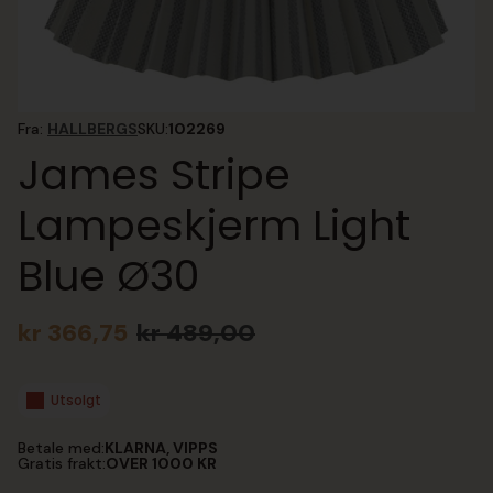
Fra:
HALLBERGS
SKU:
102269
James Stripe
Lampeskjerm Light
Blue Ø30
kr
366,75
kr
489,00
Opprinnelig
Nåværende
pris
pris
var:
er:
Utsolgt
kr 489,00.
kr 366,75.
Betale med:
KLARNA, VIPPS
Gratis frakt:
OVER 1000 KR