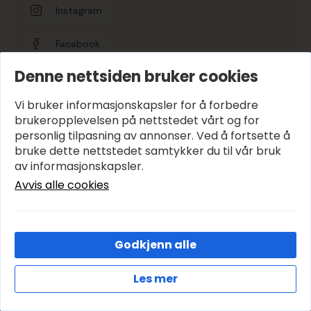
Instagram
Facebook
Denne nettsiden bruker cookies
Google-vurdering
5
Vi bruker informasjonskapsler for å forbedre
brukeropplevelsen på nettstedet vårt og for
personlig tilpasning av annonser. Ved å fortsette å
Hold deg oppdatert
bruke dette nettstedet samtykker du til vår bruk
E-post
*
av informasjonskapsler.
Avvis alle cookies
Abonner
Godkjenn alle
© 2026 Avenyen Lys – Utviklet og designet av
IT-Sentralen AS
Les mer
Cookies