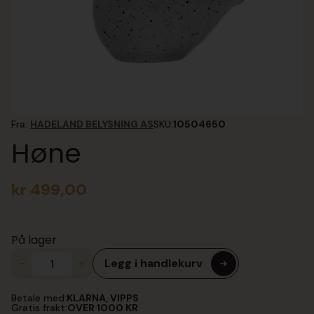
Fra:
HADELAND BELYSNING AS
SKU:
10504650
Høne
kr
499,00
På lager
Legg i handlekurv
Høne
antall
Betale med:
KLARNA, VIPPS
Gratis frakt:
OVER 1000 KR