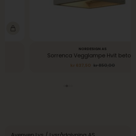
NORDESIGN AS
Sorrenca Vegglampe Hvit betong
kr
637,50
kr
850,00
Opprinnelig
Nåværende
pris
pris
var:
er:
kr 850,00.
kr 637,50.
Avenyen Lys / Lysrådgivning AS