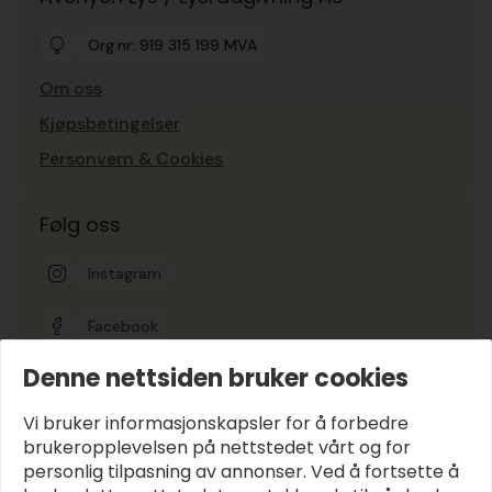
Org.nr: 919 315 199 MVA
Om oss
Kjøpsbetingelser
Personvern & Cookies
Følg oss
Instagram
Facebook
Denne nettsiden bruker cookies
Google-vurdering
5
Vi bruker informasjonskapsler for å forbedre
brukeropplevelsen på nettstedet vårt og for
personlig tilpasning av annonser. Ved å fortsette å
Hold deg oppdatert