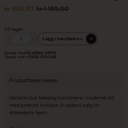
kr
862,50
kr
1 150,00
Opprinnelig
Nåværende
pris
pris
var:
er:
På lager
kr 1
kr 862,50.
150,00.
Legg i handlekurv
Harlekin
Duo
Messing
Betale med:
KLARNA, VIPPS
antall
Gratis frakt:
OVER 1000 KR
Produktbeskrivelse
Harlekin Duo Messing kombinerer moderne stil
med praktisk funksjon. Et sikkert valg for
stilbevisste hjem.