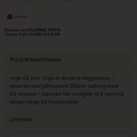
Opprinnelig
Nåværende
pris
pris
var:
er:
Utsolgt
kr 1
kr 1
350,00.
012,50.
Betale med:
KLARNA, VIPPS
Gratis frakt:
OVER 1000 KR
Produktbeskrivelse
Argo K2, sort. Argo er en serie vegglampe. –
Leveres med påmontert 250cm ledning med
EU-støpsel – Lampen har mulighet til å benytte
annen farge på frontstykket
Omtaler