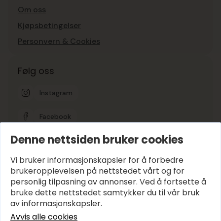
Om oss
Kjøpsbetingelser
Personvern & Cookies
Følg oss
Instagram
Facebook
Denne nettsiden bruker cookies
Google-vurdering
5
Vi bruker informasjonskapsler for å forbedre
brukeropplevelsen på nettstedet vårt og for
personlig tilpasning av annonser. Ved å fortsette å
Hold deg oppdatert
bruke dette nettstedet samtykker du til vår bruk
E-post
*
av informasjonskapsler.
Avvis alle cookies