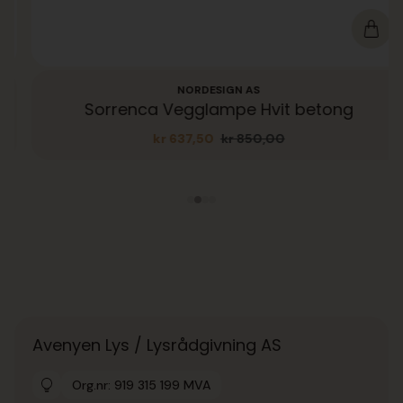
NORDESIGN AS
Sorrenca Vegglampe Hvit betong
kr
637,50
kr
850,00
Opprinnelig
Nåværende
pris
pris
var:
er:
kr 850,00.
kr 637,50.
Avenyen Lys / Lysrådgivning AS
Org.nr: 919 315 199 MVA