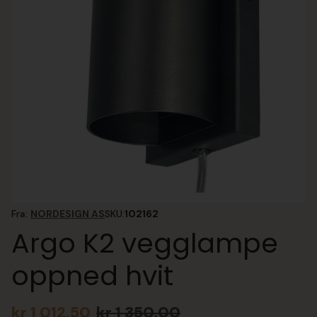
Fra:
NORDESIGN AS
SKU:
102162
Argo K2 vegglampe
oppned hvit
kr
1 012,50
kr
1 350,00