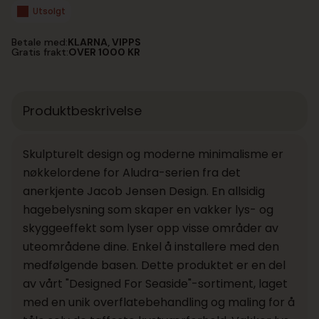
var:
er:
Utsolgt
kr 2
kr 2
999,00.
249,25.
Betale med:
KLARNA, VIPPS
Gratis frakt:
OVER 1000 KR
Produktbeskrivelse
Skulpturelt design og moderne minimalisme er
nøkkelordene for Aludra-serien fra det
anerkjente Jacob Jensen Design. En allsidig
hagebelysning som skaper en vakker lys- og
skyggeeffekt som lyser opp visse områder av
uteområdene dine. Enkel å installere med den
medfølgende basen. Dette produktet er en del
av vårt "Designed For Seaside"-sortiment, laget
med en unik overflatebehandling og maling for å