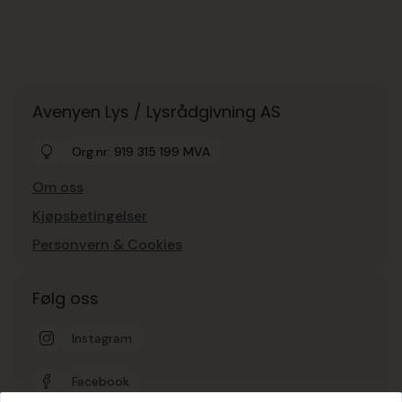
Avenyen Lys / Lysrådgivning AS
Org.nr: 919 315 199 MVA
Om oss
Kjøpsbetingelser
Personvern & Cookies
Følg oss
Instagram
Facebook