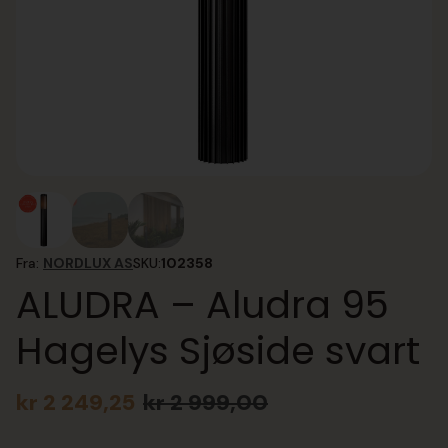
Fra:
NORDLUX AS
SKU:
102358
ALUDRA – Aludra 95
Hagelys Sjøside svart
kr
2 249,25
kr
2 999,00
Opprinnelig
Nåværende
pris
pris