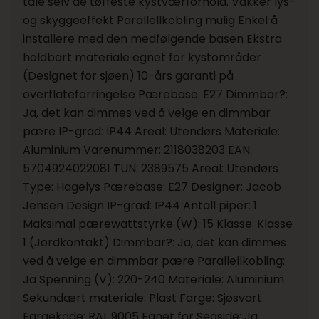
tåle selv de tøffeste kystværforhold. Vakker lys-
og skyggeeffekt Parallellkobling mulig Enkel å
installere med den medfølgende basen Ekstra
holdbart materiale egnet for kystområder
(Designet for sjøen) 10-års garanti på
overflateforringelse Pærebase: E27 Dimmbar?:
Ja, det kan dimmes ved å velge en dimmbar
pære IP-grad: IP44 Areal: Utendørs Materiale:
Aluminium Varenummer: 2118038203 EAN:
5704924022081 TUN: 2389575 Areal: Utendørs
Type: Hagelys Pærebase: E27 Designer: Jacob
Jensen Design IP-grad: IP44 Antall piper: 1
Maksimal pærewattstyrke (W): 15 Klasse: Klasse
1 (Jordkontakt) Dimmbar?: Ja, det kan dimmes
ved å velge en dimmbar pære Parallellkobling:
Ja Spenning (V): 220-240 Materiale: Aluminium
Sekundært materiale: Plast Farge: Sjøsvart
Fargekode: RAL 9005 Egnet for Seaside: Ja